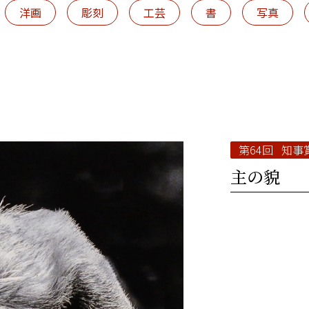
洋画
彫刻
工芸
書
写真
第64回 知事
主の貌