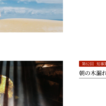
第62回 知事
朝の木漏