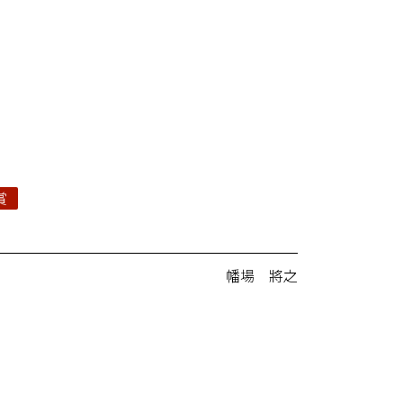
賞
幡場 將之