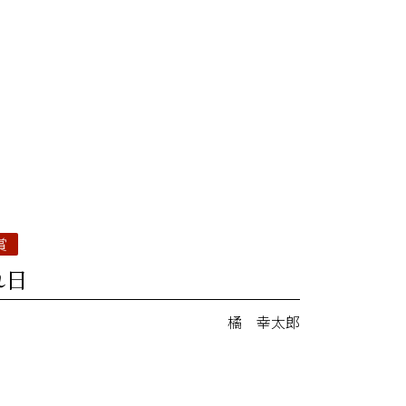
賞
れ日
橘 幸太郎